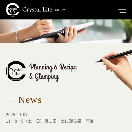
内
容
を
ス
キ
News
ッ
プ
News
ペ
ペ
2025-11-07
ー
ー
11／8・9（土・日）第二回 土に還る展 開催
ジ
ジ