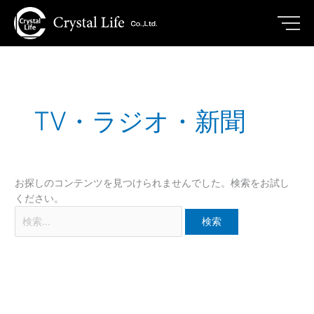
内
検
容
索
を
対
ス
象:
キ
ッ
プ
TV・ラジオ・新聞
お探しのコンテンツを見つけられませんでした。検索をお試し
ください。